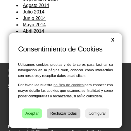
Agosto 2014
Julio 2014
Junio 2014
Mayo 2014
Abril 2014
Marzo 2014
X
Febrero 2014
Consentimiento de Cookies
Enero 2014
Utilizamos cookies propias y de terceros para facilitar su
© 2006 - 2026 Portal de Abarán Noticias
navegación en la página web, conocer cómo interactúas
info@portaldeabaran.es
con nosotros y recopilar datos estadísticos.
Síguenos en:
Por favor, lee nuestra
política de cookies
para conocer con
mayor detalle las cookies que usamos, su finalidad y como
poder configurarlas o rechazarlas, si así lo considera.
Aceptar
Rechazar todas
Configurar
Powered by:
Superweb