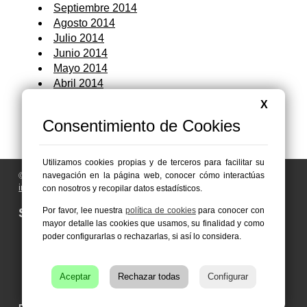
Septiembre 2014
Agosto 2014
Julio 2014
Junio 2014
Mayo 2014
Abril 2014
Marzo 2014
X
Febrero 2014
Consentimiento de Cookies
Enero 2014
Utilizamos cookies propias y de terceros para facilitar su
© 2006 - 2026 Portal de Abarán Noticias
navegación en la página web, conocer cómo interactúas
info@portaldeabaran.es
con nosotros y recopilar datos estadísticos.
Síguenos en:
Por favor, lee nuestra
política de cookies
para conocer con
mayor detalle las cookies que usamos, su finalidad y como
poder configurarlas o rechazarlas, si así lo considera.
Aceptar
Rechazar todas
Configurar