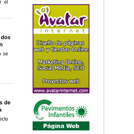
r el
 dos
án
o se
s de
a
ecto