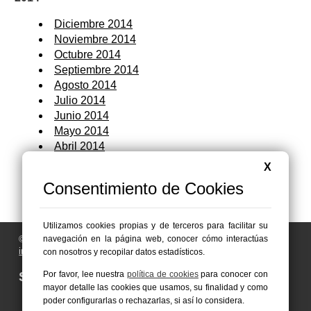
Diciembre 2014
Noviembre 2014
Octubre 2014
Septiembre 2014
Agosto 2014
Julio 2014
Junio 2014
Mayo 2014
Abril 2014
Marzo 2014
X
Febrero 2014
Consentimiento de Cookies
Enero 2014
Utilizamos cookies propias y de terceros para facilitar su
navegación en la página web, conocer cómo interactúas
© 2006 - 2026 Portal de Abarán Noticias
info@portaldeabaran.es
con nosotros y recopilar datos estadísticos.
Por favor, lee nuestra
política de cookies
para conocer con
Síguenos en:
mayor detalle las cookies que usamos, su finalidad y como
poder configurarlas o rechazarlas, si así lo considera.